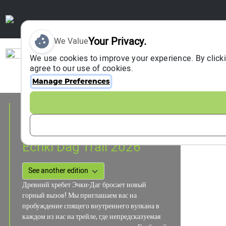
Your Privacy.
We Value
Sign In
We use cookies to improve your experience. By clicki
agree to our use of cookies.
Manage Preferences
Event Information
Sevestopol, Russia
22 February 2026
Echki Dag Trail 2026
Древний хребет Эчки-Даг бросает новый
горный вызов! Мы приглашаем вас на
пробуждение спящего внутреннего вулкана в
каждом из нас на трейле, где непредсказуемая