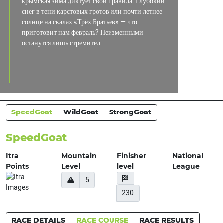
крымская зима диктует свои правила. Глубокий
снег в тени карстовых гротов или почти летнее
солнце на скалах «Трёх Братьев» — что
приготовит нам февраль? Неизменными
останутся лишь стремител
SpeedGoat
WildGoat
StrongGoat
SpeedGoat
Itra
Mountain
Finisher
National
Points
Level
level
League
5
230
RACE DETAILS
RACE COURSE
RACE RESULTS