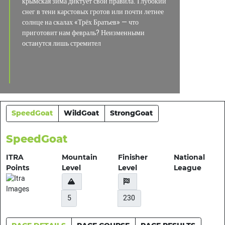
крымская зима диктует свои правила. Глубокий
снег в тени карстовых гротов или почти летнее
солнце на скалах «Трёх Братьев» — что
приготовит нам февраль? Неизменными
останутся лишь стремител
SpeedGoat
WildGoat
StrongGoat
SpeedGoat
ITRA
Mountain
Finisher
National
Points
Level
Level
League
5
230