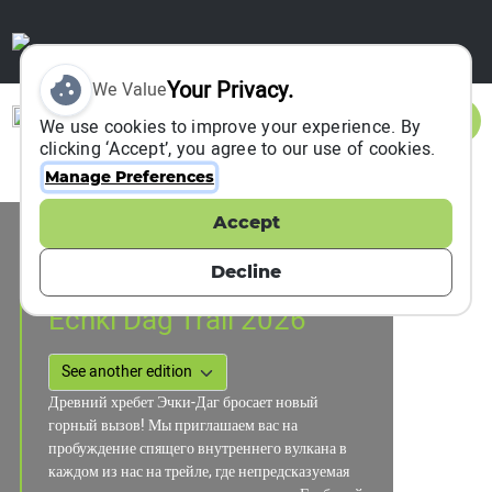
Your Privacy.
We Value
Sign In
We use cookies to improve your experience. By
clicking ‘Accept’, you agree to our use of cookies.
Manage Preferences
Accept
Event Information
Sevestopol, Russia
Decline
22 February 2026
Echki Dag Trail 2026
Древний хребет Эчки-Даг бросает новый
горный вызов! Мы приглашаем вас на
пробуждение спящего внутреннего вулкана в
каждом из нас на трейле, где непредсказуемая