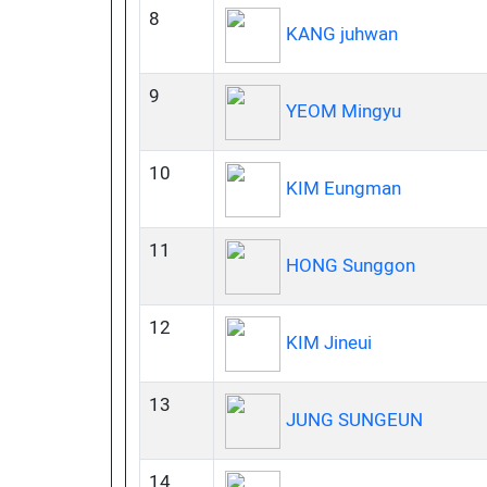
8
KANG juhwan
9
YEOM Mingyu
10
KIM Eungman
11
HONG Sunggon
12
KIM Jineui
13
JUNG SUNGEUN
14