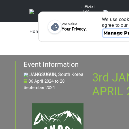
Official
ITRA
Partner
We use cooki
We Value
agree to our
Your Privacy.
Races
Runners
Home
Organizers
Manage Pr
Event Information
3rd J
JANGSUGUN, South Korea
06 April 2024
to
28
APRIL 
September 2024