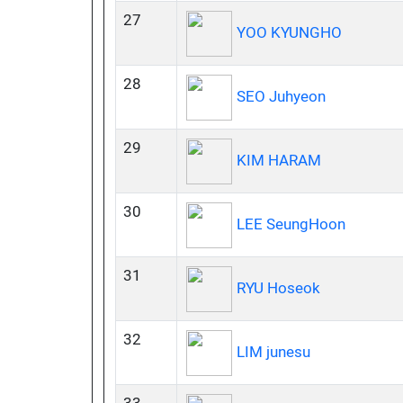
27
YOO KYUNGHO
28
SEO Juhyeon
29
KIM HARAM
30
LEE SeungHoon
31
RYU Hoseok
32
LIM junesu