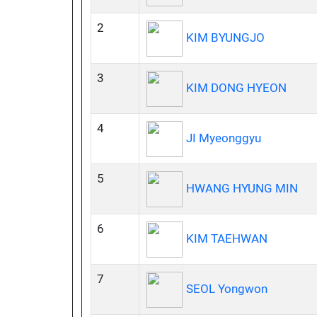
2
KIM BYUNGJO
3
KIM DONG HYEON
4
JI Myeonggyu
5
HWANG HYUNG MIN
6
KIM TAEHWAN
7
SEOL Yongwon