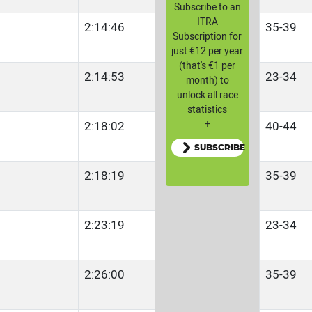
Subscribe to an
ITRA
2:14:46
35-39
Subscription for
just €12 per year
(that's €1 per
2:14:53
23-34
month) to
unlock all race
statistics
+
2:18:02
40-44
SUBSCRIBE
2:18:19
35-39
2:23:19
23-34
2:26:00
35-39