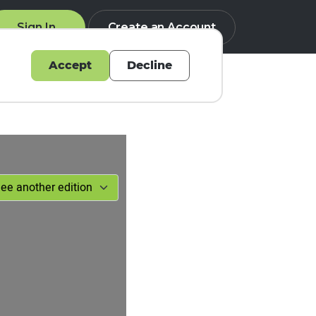
Sign In
Create an Account
Accept
Decline
Q