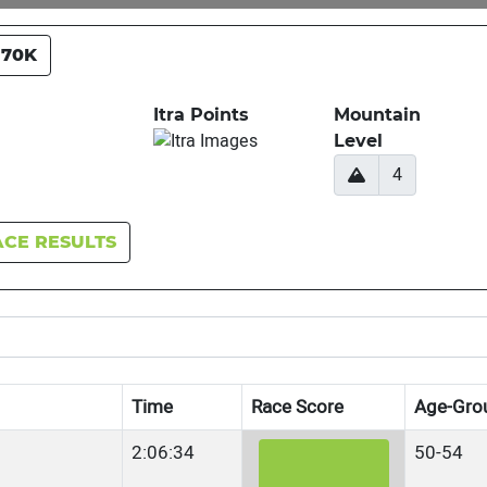
70K
Itra Points
Mountain
Level
4
ACE RESULTS
Time
Race Score
Age-Gro
2:06:34
50-54