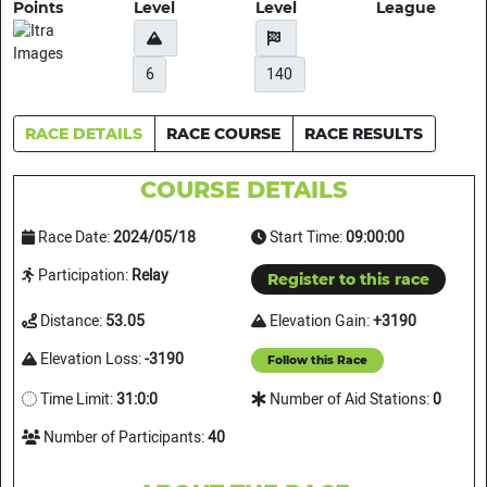
Points
Level
Level
League
6
140
RACE DETAILS
RACE COURSE
RACE RESULTS
COURSE DETAILS
Race Date:
2024/05/18
Start Time:
09:00:00
Participation:
Relay
Register to this race
Distance:
53.05
Elevation Gain:
+3190
Elevation Loss:
-3190
Follow this Race
Time Limit:
31:0:0
Number of Aid Stations:
0
Number of Participants:
40