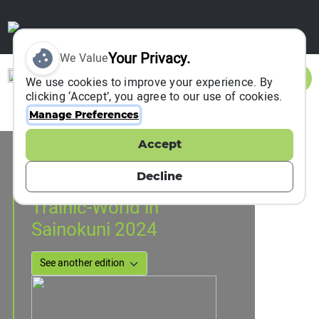
Your Privacy.
We Value
Sign In
We use cookies to improve your experience. By
clicking ‘Accept’, you agree to our use of cookies.
Manage Preferences
Accept
Event Information
Ogose, Japan
Decline
18 May 2024
to
19 May 2024
Trainic-World in
Sainokuni 2024