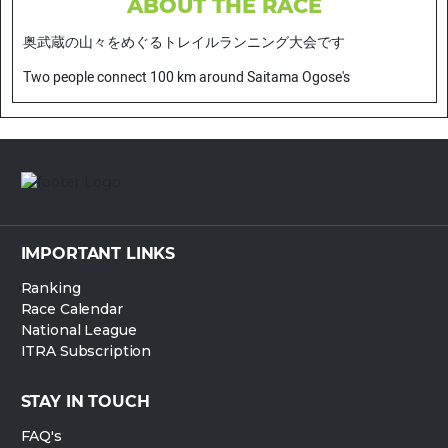
ABOUT THE RACE
奥武蔵の山々をめぐるトレイルランニング大会です
Two people connect 100 km around Saitama Ogose's
IMPORTANT LINKS
Ranking
Race Calendar
National League
ITRA Subscription
STAY IN TOUCH
FAQ's