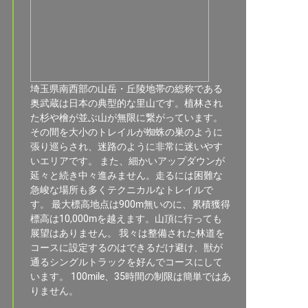
埼玉県南西部の山岳・丘陵地帯の総称である
奥武蔵は日本の典型的な里山です。植林され
た杉や檜が並ぶ山が無限に繋がっています。
その間を大小のトレイルが蜘蛛の巣のように
張り巡らされ、迷路のように非常に迷いやす
いエリアです。 また、細かいアップダウンが
延々と続き中々進みません。走るには困難な
急峻な場所も多くテクニカルなトレイルで
す。 最大標高地点は900m無いのに、累積獲得
標高は10,000mを越えます。山頂に行っても
展望はありません。 我々は整備された林道を
コースに設定するのはできるだけ避け、獣が
通るシングルトラックを好んでコースにして
います。 100mile、35時間の制限は簡単ではあ
りません。