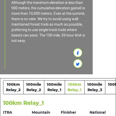
Although the maximum elevation is less than
900 meters, the cumulative elevation gained is
more than 10,000 meters. Even at the summit,
there is no view. We try to avoid using well-
maintained forest trails as much as possible,
preferring to use single-track trails where
beasts can pass. The 100-mile, 35-hour limit is
not easy.
100km
100mile
100mile
100km
100mile
100
Relay_2
Relay_2
Relay_1
Relay_1
Relay_3
100km Relay_1
ITRA
Mountain
Finisher
National