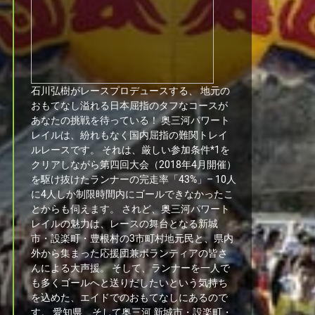
石川弘樹がレースプロデュースする、 地元の
おもてなし溢れる日本屈指のタフなコースが
あなたの挑戦を待っている！ 奥三河パワート
レイルは、紛れもなく国内屈指の難関トレイ
ルレースです。 それは、厳しい参加条件*1を
クリアしながら第四回大会（2018年4月開催）
を駆け抜けたランナーの完走率「43%」– 10人
に4人しか制限時間内にゴールできなかったこ
とからも伺えます。 されど、奥三河パワート
レイルの魅力は、レースの舞台となる新城
市・設楽町・豊根村の3市町村地元民と、県内
外から集まった応援団兼ボランティアの皆さ
んによる大声援。 そして、ランナーを一人で
も多くゴールへと送りだしたいという気持ち
を込めた、エイドでのおもてなしにあるので
す。 愛知県、そして奥三河 新城市・設楽町・