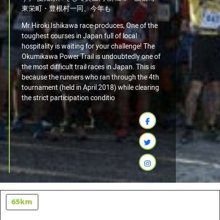
東栄町・豊根村一同、今年も
Mr.Hiroki Ishikawa race-produces, One of the
toughest courses in Japan full of local
hospitality is waiting for your challenge! The
Okumikawa Power Trail is undoubtedly one of
the most difficult trail races in Japan. This is
because the runners who ran through the 4th
tournament (held in April 2018) while clearing
the strict participation conditio
65km