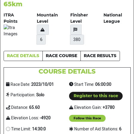
65km
ITRA
Mountain
Finisher
National
Points
Level
Level
League
6
380
RACE DETAILS
RACE COURSE
RACE RESULTS
COURSE DETAILS
Race Date:
2023/10/01
Start Time:
06:00:00
Participation:
Solo
Register to this race
Distance:
65.60
Elevation Gain:
+3780
Elevation Loss:
-4920
Follow this Race
Time Limit:
14:30:0
Number of Aid Stations:
6