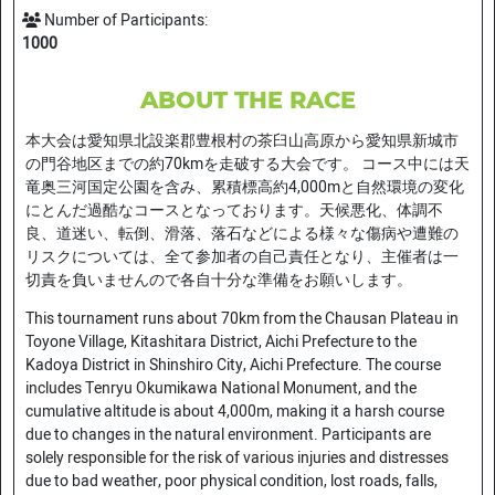
Number of Participants:
1000
ABOUT THE RACE
本大会は愛知県北設楽郡豊根村の茶臼山高原から愛知県新城市
の門谷地区までの約70kmを走破する大会です。 コース中には天
竜奥三河国定公園を含み、累積標高約4,000mと自然環境の変化
にとんだ過酷なコースとなっております。天候悪化、体調不
良、道迷い、転倒、滑落、落石などによる様々な傷病や遭難の
リスクについては、全て参加者の自己責任となり、主催者は一
切責を負いませんので各自十分な準備をお願いします。
This tournament runs about 70km from the Chausan Plateau in
Toyone Village, Kitashitara District, Aichi Prefecture to the
Kadoya District in Shinshiro City, Aichi Prefecture. The course
includes Tenryu Okumikawa National Monument, and the
cumulative altitude is about 4,000m, making it a harsh course
due to changes in the natural environment. Participants are
solely responsible for the risk of various injuries and distresses
due to bad weather, poor physical condition, lost roads, falls,