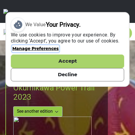
Your Privacy.
We Value
Sign In
We use cookies to improve your experience. By
clicking ‘Accept’, you agree to our use of cookies.
Manage Preferences
Accept
Event Information
Shinshiro-City, Japan
Decline
01 October 2023
Okumikawa Power Trail
2023