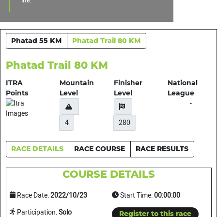
life.
Phatad 55 KM
Phatad Trail 80 KM
Phatad Trail 80 KM
ITRA
Mountain
Finisher
National
Points
Level
Level
League
-
4
280
RACE DETAILS
RACE COURSE
RACE RESULTS
COURSE DETAILS
Race Date:
2022/10/23
Start Time:
00:00:00
Participation:
Solo
Register to this race