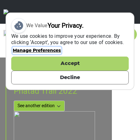
Your Privacy.
We Value
Sign In
We use cookies to improve your experience. By
clicking ‘Accept’, you agree to our use of cookies.
Manage Preferences
Accept
Event Information
Khaokho, Thailand
Decline
23 October 2022
Phatad Trail 2022