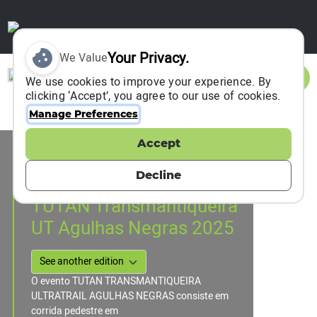
Your Privacy.
We Value
Sign In
We use cookies to improve your experience. By
clicking ‘Accept’, you agree to our use of cookies.
Manage Preferences
Accept
Event Information
Itatiaia, Brazil
Decline
03 May 2025
TUTAN Transmantiqueira
UT Agulhas Negras 2025
O evento TUTAN TRANSMANTIQUEIRA
ULTRATRAIL AGULHAS NEGRAS consiste em
corrida pedestre em