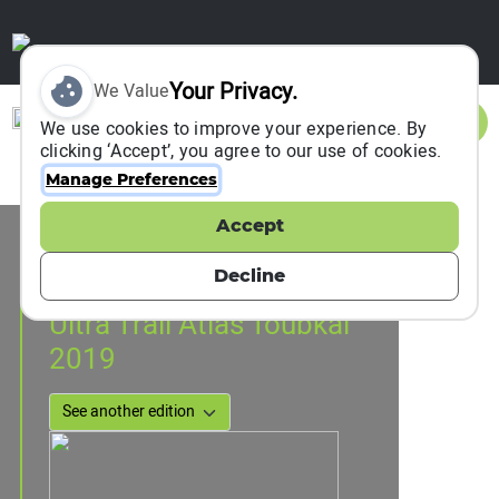
Your Privacy.
We Value
Sign In
We use cookies to improve your experience. By
clicking ‘Accept’, you agree to our use of cookies.
Manage Preferences
Accept
Event Information
Oukaimenden, Morocco
Decline
05 October 2019
to
06 October 2019
Ultra Trail Atlas Toubkal
2019