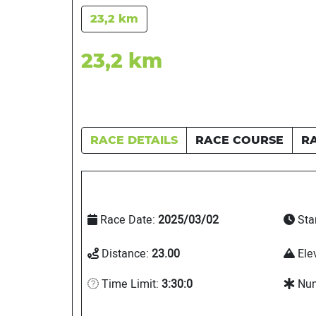
23,2 km
23,2 km
RACE DETAILS
RACE COURSE
R
Race Date:
2025/03/02
Sta
Distance:
23.00
Ele
Time Limit:
3:30:0
Num