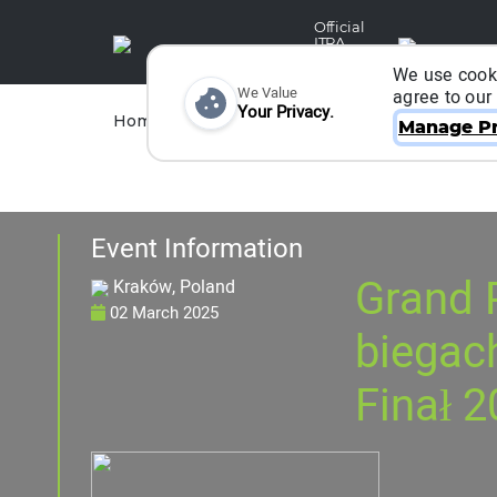
Official
ITRA
Partner
We use cooki
We Value
agree to our
Your Privacy.
Races
Runners
Home
Organizers
Manage Pr
Event Information
Grand 
Kraków, Poland
02 March 2025
biegach
Finał 