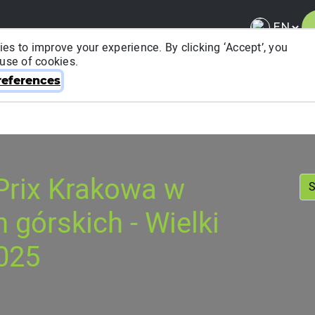
es to improve your experience. By clicking ‘Accept’, you
 use of cookies.
About ITRA
News & Media
National League
FA
eferences
Prix Krakowa w
 górskich - Wielki
2025